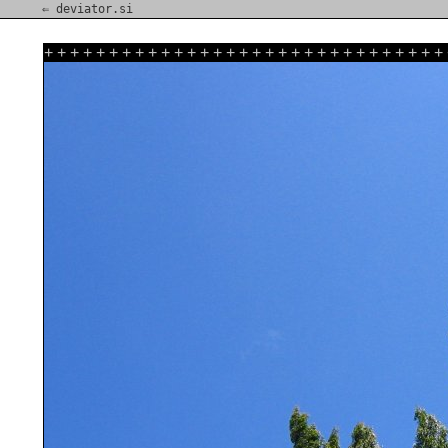
⇐ deviator.si
+
+
+
+
+
+
+
+
+
+
+
+
+
+
+
+
+
+
+
+
+
+
+
+
+
+
+
+
+
+
+