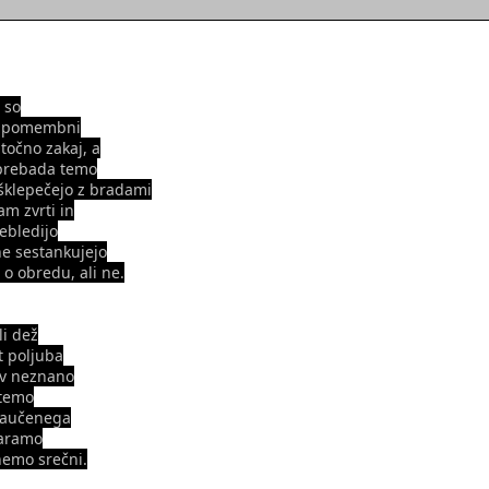
i so
o pomembni
točno zakaj, a
prebada temo
 šklepečejo z bradami
am zvrti in
ebledijo
ne sestankujejo
 o obredu, ali ne.
li dež
t poljuba
 v neznano
stemo
naučenega
taramo
nemo srečni.