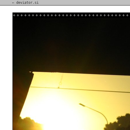
⇐ deviator.si
+
+
+
+
+
+
+
+
+
+
+
+
+
+
+
+
+
+
+
+
+
+
+
+
+
+
+
+
+
+
+