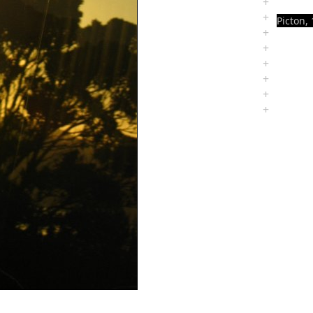
+
+
Picton, 
+
+
+
+
+
+