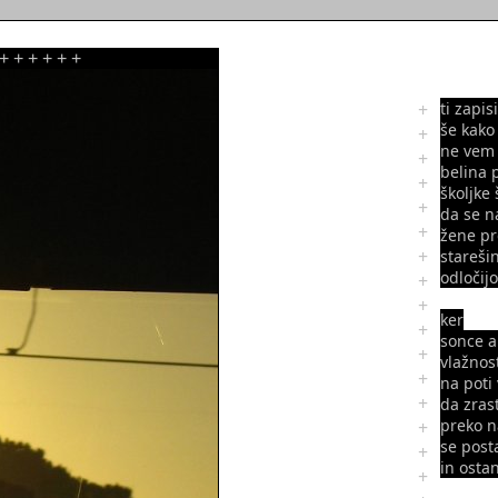
+
+
+
+
+
+
+
ti zapis
še kak
+
ne vem 
+
belina 
+
školjke
+
da se n
+
žene pr
+
stareši
odločijo
+
+
ker
+
sonce a
+
vlažnos
+
na poti
+
da zra
preko 
+
se pos
+
in osta
+