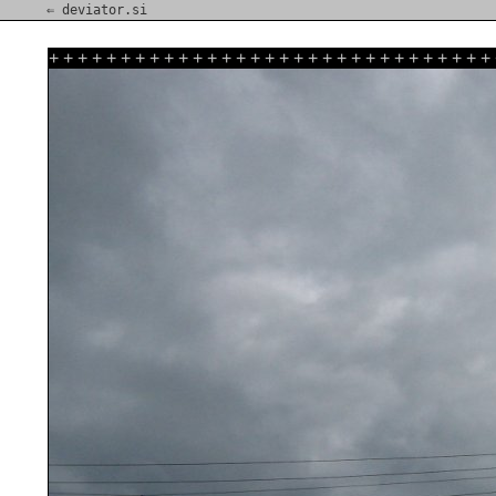
⇐ deviator.si
+
+
+
+
+
+
+
+
+
+
+
+
+
+
+
+
+
+
+
+
+
+
+
+
+
+
+
+
+
+
+