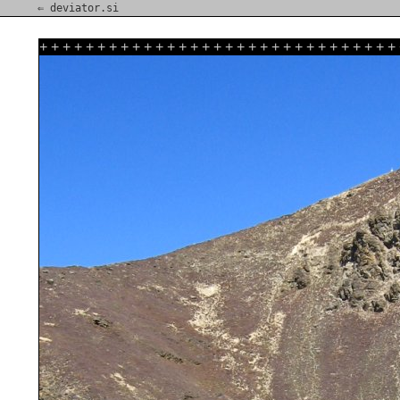
⇐ deviator.si
+
+
+
+
+
+
+
+
+
+
+
+
+
+
+
+
+
+
+
+
+
+
+
+
+
+
+
+
+
+
+