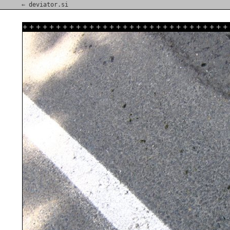
⇐ deviator.si
+
+
+
+
+
+
+
+
+
+
+
+
+
+
+
+
+
+
+
+
+
+
+
+
+
+
+
+
+
+
+