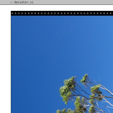
⇐ deviator.si
+
+
+
+
+
+
+
+
+
+
+
+
+
+
+
+
+
+
+
+
+
+
+
+
+
+
+
+
+
+
+