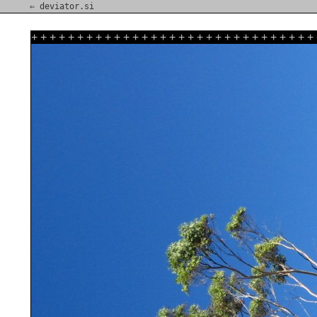
⇐ deviator.si
+
+
+
+
+
+
+
+
+
+
+
+
+
+
+
+
+
+
+
+
+
+
+
+
+
+
+
+
+
+
+