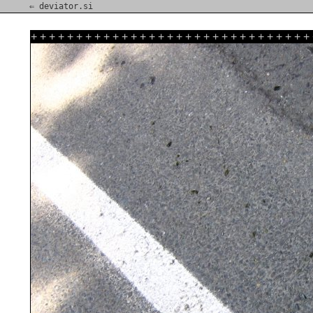
⇐ deviator.si
+
+
+
+
+
+
+
+
+
+
+
+
+
+
+
+
+
+
+
+
+
+
+
+
+
+
+
+
+
+
+