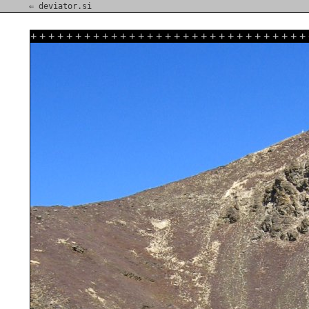
⇐ deviator.si
+
+
+
+
+
+
+
+
+
+
+
+
+
+
+
+
+
+
+
+
+
+
+
+
+
+
+
+
+
+
+