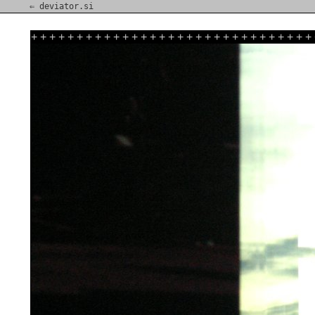
⇐ deviator.si
+
+
+
+
+
+
+
+
+
+
+
+
+
+
+
+
+
+
+
+
+
+
+
+
+
+
+
+
+
+
+