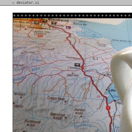
⇐ deviator.si
+
+
+
+
+
+
+
+
+
+
+
+
+
+
+
+
+
+
+
+
+
+
+
+
+
+
+
+
+
+
+