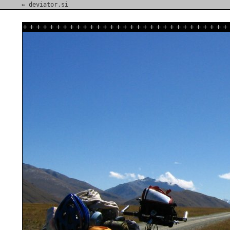
⇐ deviator.si
+
+
+
+
+
+
+
+
+
+
+
+
+
+
+
+
+
+
+
+
+
+
+
+
+
+
+
+
+
+
+