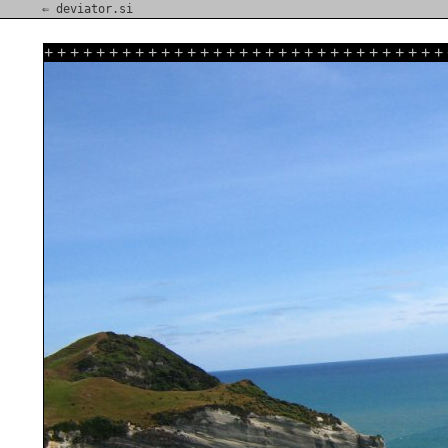
⇐ deviator.si
+
+
+
+
+
+
+
+
+
+
+
+
+
+
+
+
+
+
+
+
+
+
+
+
+
+
+
+
+
+
+