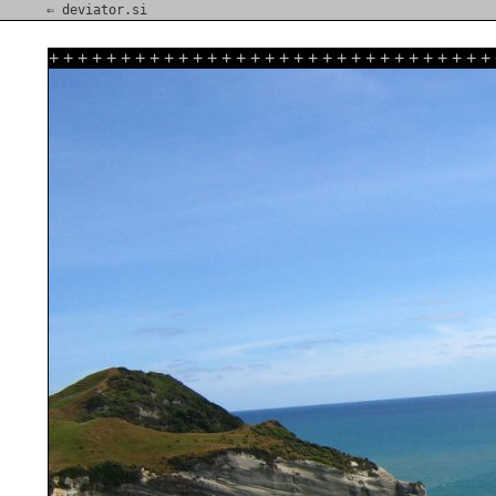
⇐ deviator.si
+
+
+
+
+
+
+
+
+
+
+
+
+
+
+
+
+
+
+
+
+
+
+
+
+
+
+
+
+
+
+