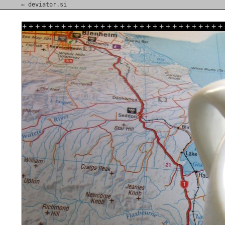
⇐ deviator.si
+
+
+
+
+
+
+
+
+
+
+
+
+
+
+
+
+
+
+
+
+
+
+
+
+
+
+
+
+
+
+