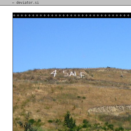
⇐ deviator.si
+
+
+
+
+
+
+
+
+
+
+
+
+
+
+
+
+
+
+
+
+
+
+
+
+
+
+
+
+
+
+