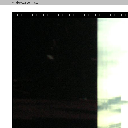
⇐ deviator.si
+
+
+
+
+
+
+
+
+
+
+
+
+
+
+
+
+
+
+
+
+
+
+
+
+
+
+
+
+
+
+