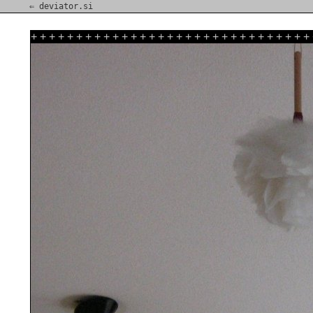
⇐ deviator.si
+
+
+
+
+
+
+
+
+
+
+
+
+
+
+
+
+
+
+
+
+
+
+
+
+
+
+
+
+
+
+