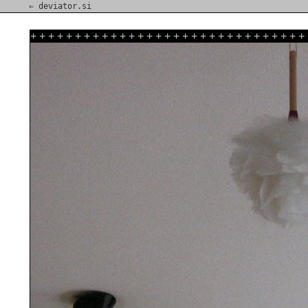
⇐ deviator.si
+
+
+
+
+
+
+
+
+
+
+
+
+
+
+
+
+
+
+
+
+
+
+
+
+
+
+
+
+
+
+