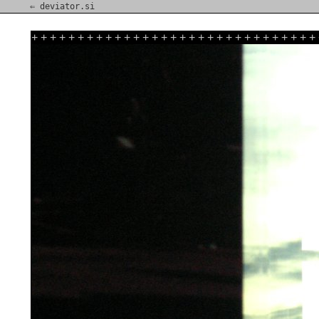
⇐ deviator.si
+
+
+
+
+
+
+
+
+
+
+
+
+
+
+
+
+
+
+
+
+
+
+
+
+
+
+
+
+
+
+