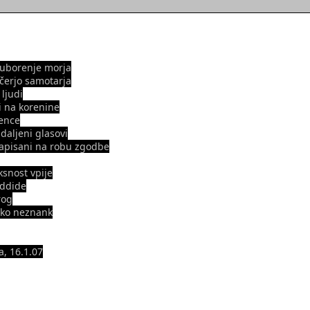
uborenje morja
čerjo samotarja
 ljudi
 na korenine
ence
ddaljeni glasovi
zapisani na robu zgodbe
snost vpije
oddide
rog
liko neznank
, 16.1.07