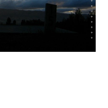
+
+
+
+
+
+
+
+