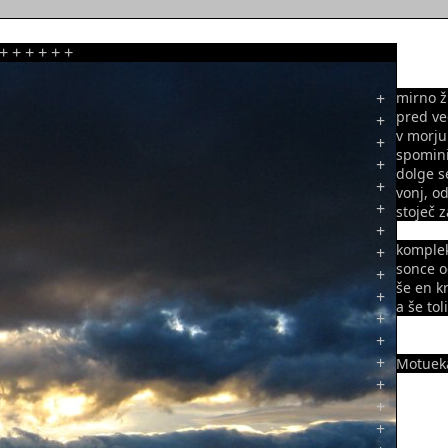
+
+
+
+
+
+
+
mirno ž
pred ve
+
v morju
+
spomini
+
dolge s
+
vonj, o
+
stoječ 
+
komplek
+
sonce 
+
še en k
+
a še to
+
+
+
Motueka
+
+
+