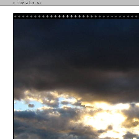
⇐ deviator.si
+
+
+
+
+
+
+
+
+
+
+
+
+
+
+
+
+
+
+
+
+
+
+
+
+
+
+
+
+
+
+