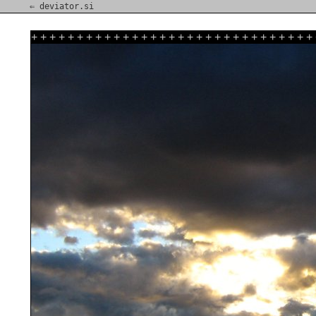
⇐ deviator.si
+
+
+
+
+
+
+
+
+
+
+
+
+
+
+
+
+
+
+
+
+
+
+
+
+
+
+
+
+
+
+