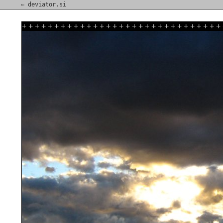
⇐ deviator.si
+
+
+
+
+
+
+
+
+
+
+
+
+
+
+
+
+
+
+
+
+
+
+
+
+
+
+
+
+
+
+