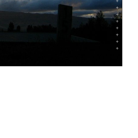
+
+
+
+
+
+
+
+