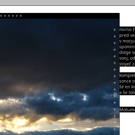
+
+
+
+
+
+
+
mirno ž
pred ve
+
v morju
+
spomini
+
dolge s
+
vonj, o
+
stoječ 
+
komplek
+
sonce 
+
še en k
+
a še to
+
+
+
Motueka
+
+
+