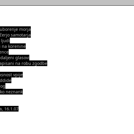
uborenje morja
čerjo samotarja
 ljudi
 na korenine
ence
ddaljeni glasovi
zapisani na robu zgodbe
snost vpije
oddide
rog
liko neznank
, 16.1.07