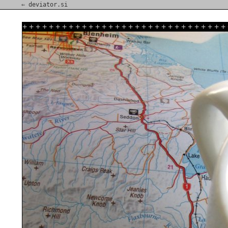
⇐ deviator.si
+
+
+
+
+
+
+
+
+
+
+
+
+
+
+
+
+
+
+
+
+
+
+
+
+
+
+
+
+
+
+