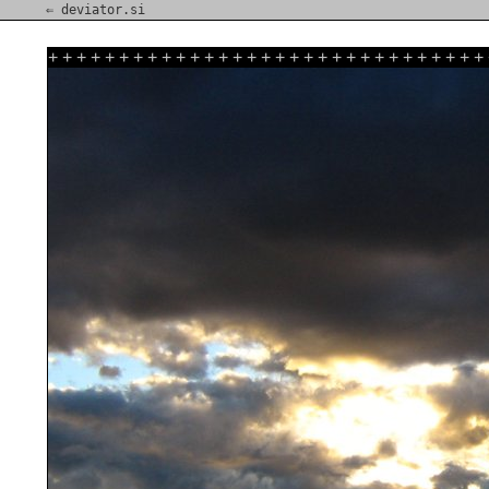
⇐ deviator.si
+
+
+
+
+
+
+
+
+
+
+
+
+
+
+
+
+
+
+
+
+
+
+
+
+
+
+
+
+
+
+