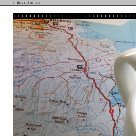
⇐ deviator.si
+
+
+
+
+
+
+
+
+
+
+
+
+
+
+
+
+
+
+
+
+
+
+
+
+
+
+
+
+
+
+