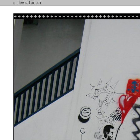
⇐ deviator.si
+
+
+
+
+
+
+
+
+
+
+
+
+
+
+
+
+
+
+
+
+
+
+
+
+
+
+
+
+
+
+