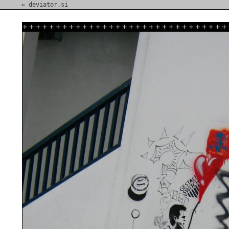
⇐ deviator.si
+
+
+
+
+
+
+
+
+
+
+
+
+
+
+
+
+
+
+
+
+
+
+
+
+
+
+
+
+
+
+