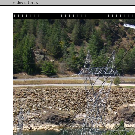
⇐ deviator.si
+
+
+
+
+
+
+
+
+
+
+
+
+
+
+
+
+
+
+
+
+
+
+
+
+
+
+
+
+
+
+