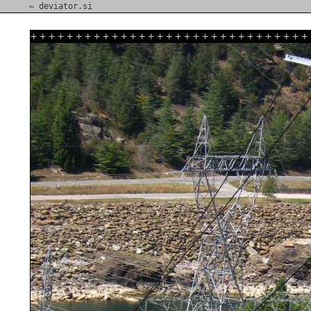
⇐ deviator.si
+
+
+
+
+
+
+
+
+
+
+
+
+
+
+
+
+
+
+
+
+
+
+
+
+
+
+
+
+
+
+