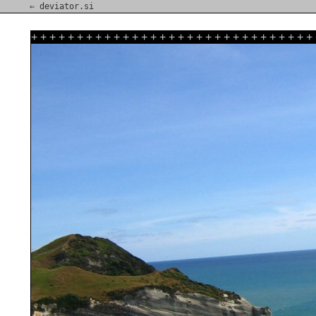
⇐ deviator.si
+
+
+
+
+
+
+
+
+
+
+
+
+
+
+
+
+
+
+
+
+
+
+
+
+
+
+
+
+
+
+