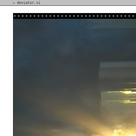
⇐ deviator.si
+
+
+
+
+
+
+
+
+
+
+
+
+
+
+
+
+
+
+
+
+
+
+
+
+
+
+
+
+
+
+