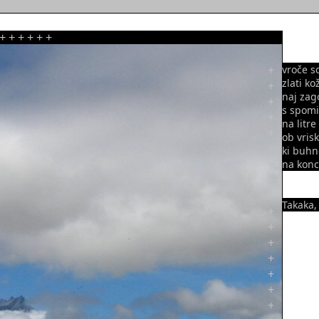
+
+
+
+
+
+
+
vroče s
zlati ko
+
naj zag
+
s spomi
+
na litre
+
ob vris
+
ki buhn
+
na kon
+
+
Takaka,
+
+
+
+
+
+
+