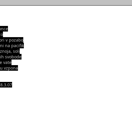
once
žo
ori v pozabo
ni na pacifik
 znoja, soli
kih svobode
e vate
cu vzpona
 8.3.07