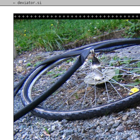
⇐ deviator.si
+
+
+
+
+
+
+
+
+
+
+
+
+
+
+
+
+
+
+
+
+
+
+
+
+
+
+
+
+
+
+