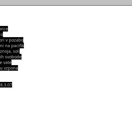
once
žo
ori v pozabo
ni na pacifik
 znoja, soli
kih svobode
e vate
cu vzpona
 8.3.07