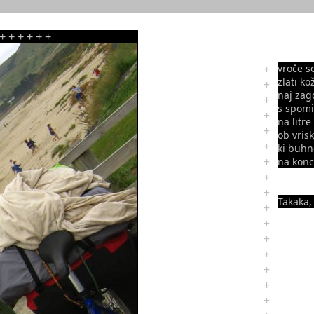
+
+
+
+
+
+
+
vroče s
zlati ko
+
naj zag
+
s spomi
+
na litre
+
ob vris
+
ki buhn
+
na kon
+
+
Takaka,
+
+
+
+
+
+
+